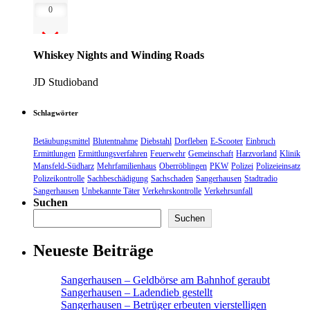
0
Whiskey Nights and Winding Roads
JD Studioband
Schlagwörter
Betäubungsmittel
Blutentnahme
Diebstahl
Dorfleben
E-Scooter
Einbruch
Ermittlungen
Ermittlungsverfahren
Feuerwehr
Gemeinschaft
Harzvorland
Klinik
Mansfeld-Südharz
Mehrfamilienhaus
Oberröblingen
PKW
Polizei
Polizeieinsatz
Polizeikontrolle
Sachbeschädigung
Sachschaden
Sangerhausen
Stadtradio
Sangerhausen
Unbekannte Täter
Verkehrskontrolle
Verkehrsunfall
Suchen
Suchen
Neueste Beiträge
Sangerhausen – Geldbörse am Bahnhof geraubt
Sangerhausen – Ladendieb gestellt
Sangerhausen – Betrüger erbeuten vierstelligen