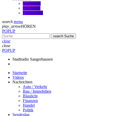
Impressum
Disclaimer
Datenschutz
search
menu
play_arrow
HÖREN
POPUP
search
Suche
close
close
POPUP
Stadtradio Sangerhausen
Startseite
Videos
Nachrichten
Auto / Verkehr
Bau / Immobilien
Blaulicht
Finanzen
Handel
Politik
Sendeplan