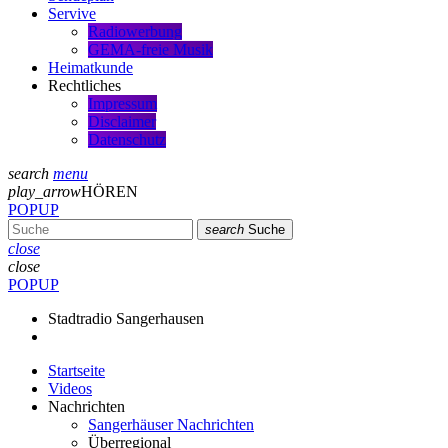
Servive
Radiowerbung
GEMA-freie Musik
Heimatkunde
Rechtliches
Impressum
Disclaimer
Datenschutz
search
menu
play_arrow
HÖREN
POPUP
search
Suche
close
close
POPUP
Stadtradio Sangerhausen
Startseite
Videos
Nachrichten
Sangerhäuser Nachrichten
Überregional