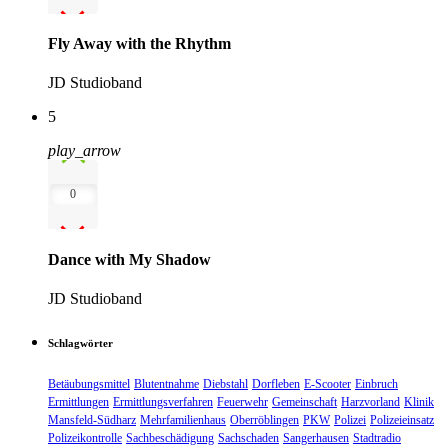
Fly Away with the Rhythm
JD Studioband
5
play_arrow
0
Dance with My Shadow
JD Studioband
Schlagwörter
Betäubungsmittel
Blutentnahme
Diebstahl
Dorfleben
E-Scooter
Einbruch
Ermittlungen
Ermittlungsverfahren
Feuerwehr
Gemeinschaft
Harzvorland
Klinik
Mansfeld-Südharz
Mehrfamilienhaus
Oberröblingen
PKW
Polizei
Polizeieinsatz
Polizeikontrolle
Sachbeschädigung
Sachschaden
Sangerhausen
Stadtradio