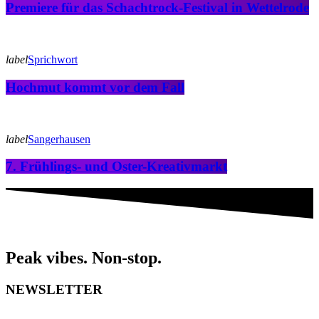
Premiere für das Schachtrock-Festival in Wettelrode
label
Sprichwort
Hochmut kommt vor dem Fall
label
Sangerhausen
7. Frühlings- und Oster-Kreativmarkt
Peak vibes. Non-stop.
NEWSLETTER