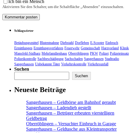
Ich bin ein Mensch
Aktivieren Sie den Schalter, um die Schaltfläche „Absenden“ einzuschalten.
Schlagwörter
Betäubungsmittel
Blutentnahme
Diebstahl
Dorfleben
E-Scooter
Einbruch
Ermittlungen
Ermittlungsverfahren
Feuerwehr
Gemeinschaft
Harzvorland
Klinik
Mansfeld-Südharz
Mehrfamilienhaus
Oberröblingen
PKW
Polizei
Polizeieinsatz
Polizeikontrolle
Sachbeschädigung
Sachschaden
Sangerhausen
Stadtradio
Sangerhausen
Unbekannte Täter
Verkehrskontrolle
Verkehrsunfall
Suchen
Suchen
Neueste Beiträge
Sangerhausen – Geldbörse am Bahnhof geraubt
Sangerhausen – Ladendieb gestellt
Sangerhausen – Betrüger erbeuten vierstelligen
Geldbetrag
Oberröblingen – Versuchter Einbruch in Garage
Sangerhausen – Geldtasche aus Kleintransporter