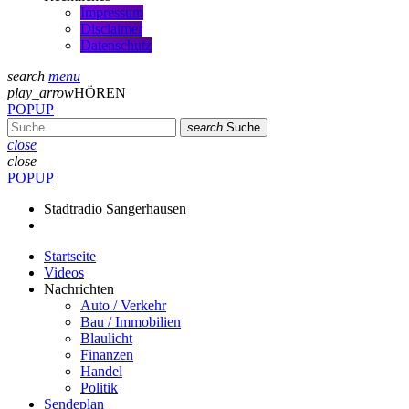
Impressum
Disclaimer
Datenschutz
search
menu
play_arrow
HÖREN
POPUP
search
Suche
close
close
POPUP
Stadtradio Sangerhausen
Startseite
Videos
Nachrichten
Auto / Verkehr
Bau / Immobilien
Blaulicht
Finanzen
Handel
Politik
Sendeplan