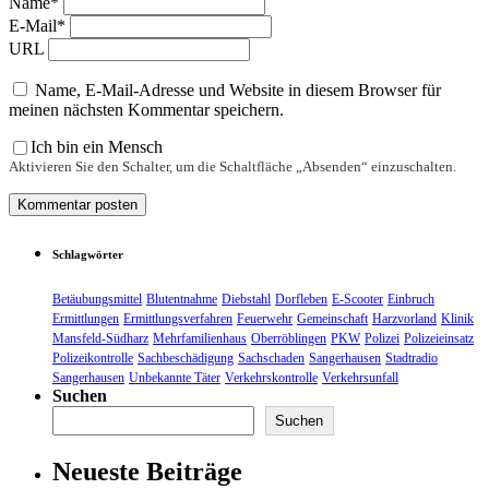
Name*
E-Mail*
URL
Name, E-Mail-Adresse und Website in diesem Browser für
meinen nächsten Kommentar speichern.
Ich bin ein Mensch
Aktivieren Sie den Schalter, um die Schaltfläche „Absenden“ einzuschalten.
Schlagwörter
Betäubungsmittel
Blutentnahme
Diebstahl
Dorfleben
E-Scooter
Einbruch
Ermittlungen
Ermittlungsverfahren
Feuerwehr
Gemeinschaft
Harzvorland
Klinik
Mansfeld-Südharz
Mehrfamilienhaus
Oberröblingen
PKW
Polizei
Polizeieinsatz
Polizeikontrolle
Sachbeschädigung
Sachschaden
Sangerhausen
Stadtradio
Sangerhausen
Unbekannte Täter
Verkehrskontrolle
Verkehrsunfall
Suchen
Suchen
Neueste Beiträge