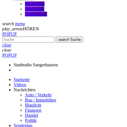
Impressum
Disclaimer
Datenschutz
search
menu
play_arrow
HÖREN
POPUP
search
Suche
close
close
POPUP
Stadtradio Sangerhausen
Startseite
Videos
Nachrichten
Auto / Verkehr
Bau / Immobilien
Blaulicht
Finanzen
Handel
Politik
Sendeplan