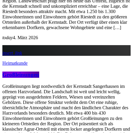
Region. Landwirtschaft prägt hier bis heute das Umfeld, zugleich ist
die Kernstadt schnell und unkompliziert erreichbar – eine Lage, die
Riestedt besonders attraktiv macht. Mit etwa 1.250 bis 1.300
Einwohnerinnen und Einwohnern gehört Riestedt zu den größeren
Ortsteilen außerhalb der Kernstadt. Der Ort verfügt über einen klar
erkennbaren Dorfkern, gewachsene Wohngebiete und eine […]
today
4. März 2026
insert_link
Heimatkunde
Großleinungen
Großleinungen liegt nordwestlich der Kernstadt Sangerhausen im
offenen Harzvorland. Die Landschaft ist weit und leicht wellig,
geprägt von ausgedehnten Feldern, Wiesen und vereinzelten
Gehölzen. Diese offene Struktur verleiht dem Ort eine ruhige,
übersichtliche Atmosphäre und macht den ländlichen Charakter des
Harzvorlands besonders deutlich. Mit etwa 400 bis 430
Einwohnerinnen und Einwohnern gehört Großleinungen zu den
kleineren Ortsteilen der Region. Der Ort präsentiert sich als
klassischer Agrar-Ortsteil mit einem locker angelegten Dorfkern und