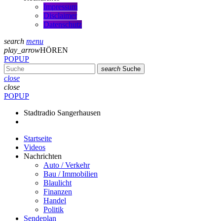
Impressum
Disclaimer
Datenschutz
search
menu
play_arrow
HÖREN
POPUP
search
Suche
close
close
POPUP
Stadtradio Sangerhausen
Startseite
Videos
Nachrichten
Auto / Verkehr
Bau / Immobilien
Blaulicht
Finanzen
Handel
Politik
Sendeplan