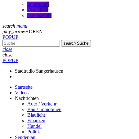
Impressum
Disclaimer
Datenschutz
search
menu
play_arrow
HÖREN
POPUP
search
Suche
close
close
POPUP
Stadtradio Sangerhausen
Startseite
Videos
Nachrichten
Auto / Verkehr
Bau / Immobilien
Blaulicht
Finanzen
Handel
Politik
Sendeplan