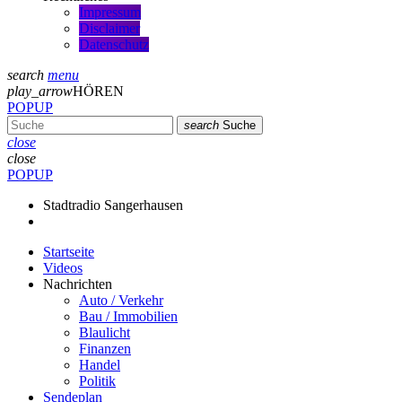
Impressum
Disclaimer
Datenschutz
search
menu
play_arrow
HÖREN
POPUP
search
Suche
close
close
POPUP
Stadtradio Sangerhausen
Startseite
Videos
Nachrichten
Auto / Verkehr
Bau / Immobilien
Blaulicht
Finanzen
Handel
Politik
Sendeplan