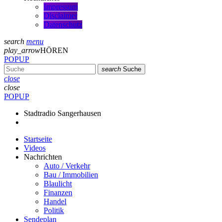
Impressum
Disclaimer
Datenschutz
search
menu
play_arrow
HÖREN
POPUP
search
Suche
close
close
POPUP
Stadtradio Sangerhausen
Startseite
Videos
Nachrichten
Auto / Verkehr
Bau / Immobilien
Blaulicht
Finanzen
Handel
Politik
Sendeplan