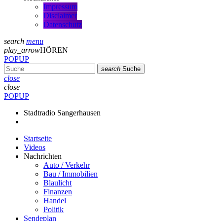
Impressum
Disclaimer
Datenschutz
search
menu
play_arrow
HÖREN
POPUP
search
Suche
close
close
POPUP
Stadtradio Sangerhausen
Startseite
Videos
Nachrichten
Auto / Verkehr
Bau / Immobilien
Blaulicht
Finanzen
Handel
Politik
Sendeplan