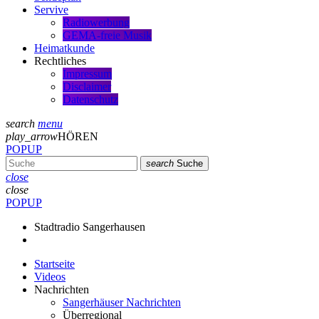
Servive
Radiowerbung
GEMA-freie Musik
Heimatkunde
Rechtliches
Impressum
Disclaimer
Datenschutz
search
menu
play_arrow
HÖREN
POPUP
search
Suche
close
close
POPUP
Stadtradio Sangerhausen
Startseite
Videos
Nachrichten
Sangerhäuser Nachrichten
Überregional