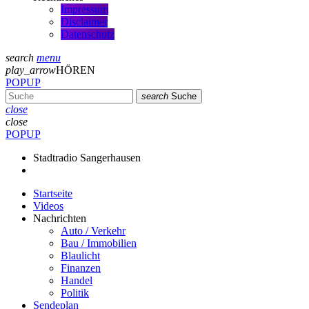
Impressum
Disclaimer
Datenschutz
search
menu
play_arrow
HÖREN
POPUP
search
Suche
close
close
POPUP
Stadtradio Sangerhausen
Startseite
Videos
Nachrichten
Auto / Verkehr
Bau / Immobilien
Blaulicht
Finanzen
Handel
Politik
Sendeplan