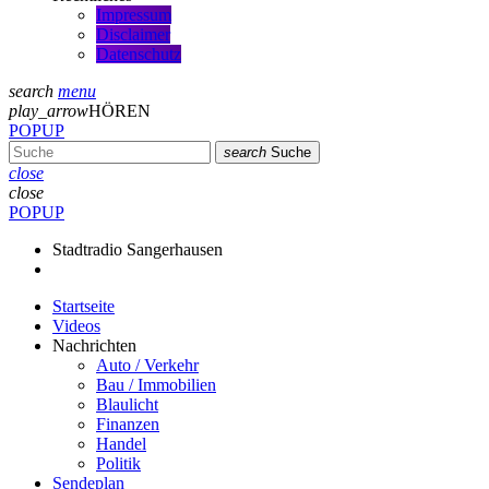
Impressum
Disclaimer
Datenschutz
search
menu
play_arrow
HÖREN
POPUP
search
Suche
close
close
POPUP
Stadtradio Sangerhausen
Startseite
Videos
Nachrichten
Auto / Verkehr
Bau / Immobilien
Blaulicht
Finanzen
Handel
Politik
Sendeplan