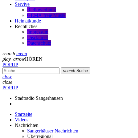
Servive
Radiowerbung
GEMA-freie Musik
Heimatkunde
Rechtliches
Impressum
Disclaimer
Datenschutz
search
menu
play_arrow
HÖREN
POPUP
search
Suche
close
close
POPUP
Stadtradio Sangerhausen
Startseite
Videos
Nachrichten
Sangerhäuser Nachrichten
Überregional