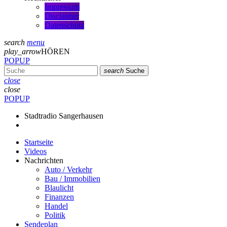
Impressum
Disclaimer
Datenschutz
search
menu
play_arrow
HÖREN
POPUP
search
Suche
close
close
POPUP
Stadtradio Sangerhausen
Startseite
Videos
Nachrichten
Auto / Verkehr
Bau / Immobilien
Blaulicht
Finanzen
Handel
Politik
Sendeplan