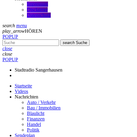
Impressum
Disclaimer
Datenschutz
search
menu
play_arrow
HÖREN
POPUP
search
Suche
close
close
POPUP
Stadtradio Sangerhausen
Startseite
Videos
Nachrichten
Auto / Verkehr
Bau / Immobilien
Blaulicht
Finanzen
Handel
Politik
Sendeplan