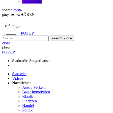
Datenschutz
search
menu
play_arrow
HÖREN
volume_up
POPUP
search
Suche
close
close
POPUP
Stadtradio Sangerhausen
Startseite
Videos
Nachrichten
Auto / Verkehr
Bau / Immobilien
Blaulicht
Finanzen
Handel
Politik