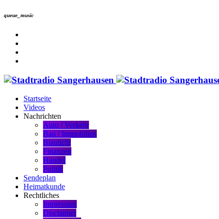
queue_music
Startseite
Videos
Nachrichten
Auto / Verkehr
Bau / Immobilien
Blaulicht
Finanzen
Handel
Politik
Sendeplan
Heimatkunde
Rechtliches
Impressum
Disclaimer