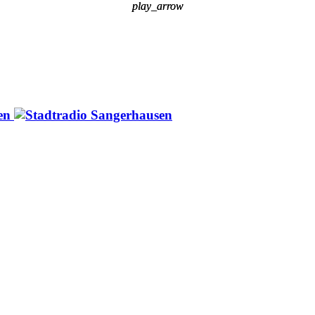
play_arrow
play_arrow