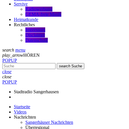
Servive
Radiowerbung
GEMA-freie Musik
Heimatkunde
Rechtliches
Impressum
Disclaimer
Datenschutz
search
menu
play_arrow
HÖREN
POPUP
search
Suche
close
close
POPUP
Stadtradio Sangerhausen
Startseite
Videos
Nachrichten
Sangerhäuser Nachrichten
Überregional