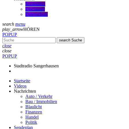
Impressum
Disclaimer
Datenschutz
search
menu
play_arrow
HÖREN
POPUP
search
Suche
close
close
POPUP
Stadtradio Sangerhausen
Startseite
Videos
Nachrichten
Auto / Verkehr
Bau / Immobilien
Blaulicht
Finanzen
Handel
Politik
Sendeplan