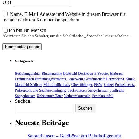
URL
Name, E-Mail-Adresse und Website in diesem Browser für
meinen nächsten Kommentar speichern.
Ich bin ein Mensch
Aktivieren Sie den Schalter, um die Schaltfläche „Absenden“ einzuschalten.
Schlagwörter
Betäubungsmittel
Blutentnahme
Diebstahl
Dorfleben
E-Scooter
Einbruch
Ermittlungen
Ermittlungsverfahren
Feuerwehr
Gemeinschaft
Harzvorland
Klinik
Mansfeld-Südharz
Mehrfamilienhaus
Oberröblingen
PKW
Polizei
Polizeieinsatz
Polizeikontrolle
Sachbeschädigung
Sachschaden
Sangerhausen
Stadtradio
Sangerhausen
Unbekannte Täter
Verkehrskontrolle
Verkehrsunfall
Suchen
Suchen
Neueste Beiträge
Sangerhausen – Geldbörse am Bahnhof geraubt